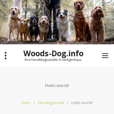
Zum
Inhalt
springen
Woods-Dog.info
Ihre Hundetagesstätte in Heiligenhaus.
Hello world!
Start
/
Uncategorized
/
Hello world!